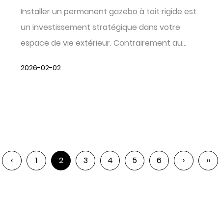
Installer un permanent gazebo à toit rigide est
un investissement stratégique dans votre
espace de vie extérieur. Contrairement au...
2026-02-02
‹
1
2
3
4
5
6
›
››