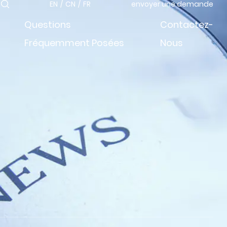
EN
/
CN
/
FR
envoyer une demande
Questions
Contactez-
Fréquemment Posées
Nous