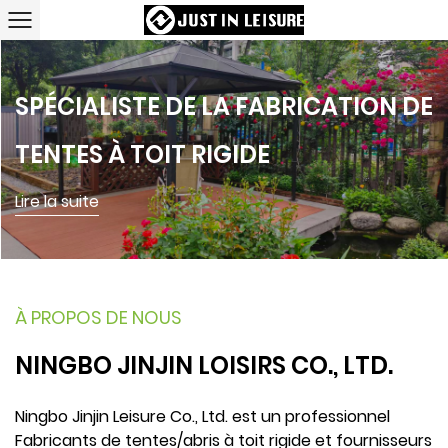
SPÉCIALISTE DE LA FABRICATION DE
PRODUIT EXCELLENT AVEC UNE
TENTES À TOIT RIGIDE
EXÉCUTION MÉTICULEUSE
Lire la suite
Lire la suite
À PROPOS DE NOUS
NINGBO JINJIN
LOISIRS CO., LTD.
Ningbo Jinjin Leisure Co., Ltd. est un professionnel
Fabricants de tentes/abris à toit rigide et fournisseurs