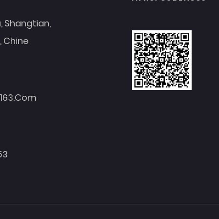
a, Shangtian,
, Chine
.163.com
53