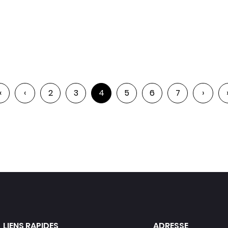
‹
‹
2
3
4
5
6
7
›
LIENS RAPIDES
ADRESSE