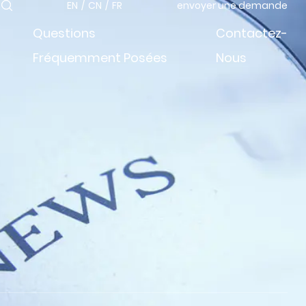
EN
/
CN
/
FR
envoyer une demande
Questions
Contactez-
Fréquemment Posées
Nous