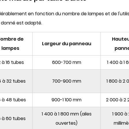
idérablement en fonction du nombre de lampes et de l'util
e donné est adapté.
Nombre de
Hauteu
Largeur du panneau
lampes
pann
2 à 16 tubes
600-700 mm
1 400 à 1
 à 32 tubes
700-900 mm
1 800 à 2
 à 48 tubes
900-1 100 mm
2 000 à 2
1 400 à 1 800 mm (ailes
1 900 à 
 à 60 tubes
ouvertes)
millimè