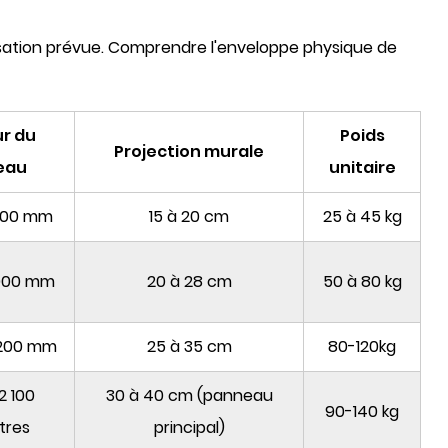
isation prévue. Comprendre l'enveloppe physique de
r du
Poids
Projection murale
eau
unitaire
 600 mm
15 à 20 cm
25 à 45 kg
 000 mm
20 à 28 cm
50 à 80 kg
 200 mm
25 à 35 cm
80-120kg
2 100
30 à 40 cm (panneau
90-140 kg
tres
principal)