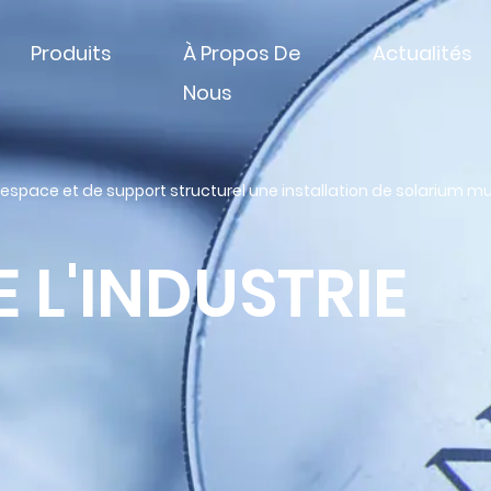
Produits
À Propos De
Actualités
Nous
space et de support structurel une installation de solarium mu
 L'INDUSTRIE