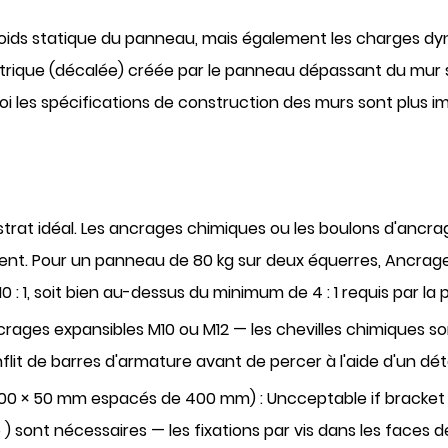
ids statique du panneau, mais également les charges dyna
ntrique (décalée) créée par le panneau dépassant du mur 
oi les spécifications de construction des murs sont plus 
strat idéal. Les ancrages chimiques ou les boulons d'ancra
ment. Pour un panneau de 80 kg sur deux équerres,
Ancrage
0 : 1, soit bien au-dessus du minimum de 4 : 1 requis par la 
rages expansibles M10 ou M12
— les chevilles chimiques so
onflit de barres d'armature avant de percer à l'aide d'un d
 100 × 50 mm espacés de 400 mm) :
Uncceptable if bracket f
o
) sont nécessaires — les fixations par vis dans les faces