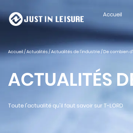
Accueil
Accueil
/
Actualités
/
Actualités de l'industrie
/
De combien d’e
ACTUALITÉS DE
Toute l'actualité qu'il faut savoir sur T-LORD