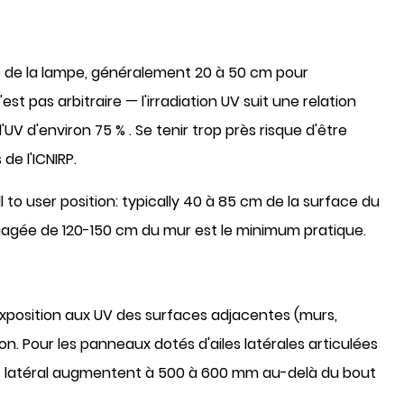
ce de la lampe, généralement
20 à 50 cm
pour
 pas arbitraire — l'irradiation UV suit une relation
d'UV d'environ 75 %
. Se tenir trop près risque d'être
de l'ICNIRP.
to user position: typically
40 à 85 cm de la surface du
égagée de
120-150 cm du mur
est le minimum pratique.
'exposition aux UV des surfaces adjacentes (murs,
n. Pour les panneaux dotés d'ailes latérales articulées
nt latéral augmentent à
500 à 600 mm au-delà du bout