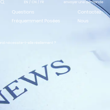
EN
/
CN
/
FR
envoyer une demande
Questions
Contactez-
Fréquemment Posées
Nous
ral nécessite-t-elle réellement ?