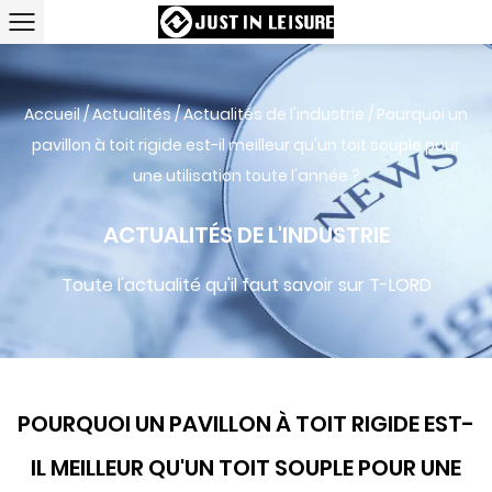
Accueil
/
Actualités
/
Actualités de l'industrie
/
Pourquoi un
pavillon à toit rigide est-il meilleur qu'un toit souple pour
une utilisation toute l'année ?
ACTUALITÉS DE L'INDUSTRIE
Toute l'actualité qu'il faut savoir sur T-LORD
POURQUOI UN PAVILLON À TOIT RIGIDE EST-
IL MEILLEUR QU'UN TOIT SOUPLE POUR UNE