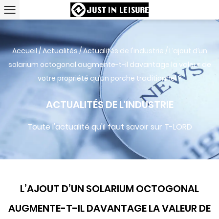
Accueil
/
Actualités
/
Actualités de l'industrie
/
L’ajout d’un
solarium octogonal augmente-t-il davantage la valeur de
votre propriété qu’un porche traditionnel ?
ACTUALITÉS DE L'INDUSTRIE
Toute l'actualité qu'il faut savoir sur T-LORD
L’AJOUT D’UN SOLARIUM OCTOGONAL
AUGMENTE-T-IL DAVANTAGE LA VALEUR DE