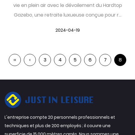
vie en plein air avec le dévoilement du Hardtop
Gazebo, une retraite luxueuse conçue pour r...
2024-04-19
‹‹
‹
3
4
5
6
7
8
L'entreprise compte 20 personnels professionnels et
techniques et plus de 200 employés ; il couvre une
superficie de 15 000 mètres carrés. Nous sommes une